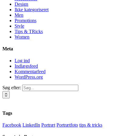
Design
Ikke kategoriseret
Men
Promotions
Style
Tips & TRicks
Women
Meta
Log ind
Indlægsfeed
Kommentarfeed
WordPress.org
Søg efter:
Tags
Facebook
LinkedIn
Portræt
Portrætfoto
tips & tricks