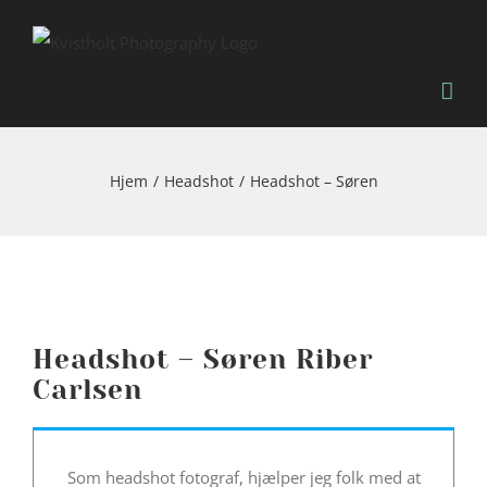
Skip
to
content
Hjem
Headshot
Headshot – Søren
Headshot – Søren Riber
Carlsen
Som headshot fotograf, hjælper jeg folk med at