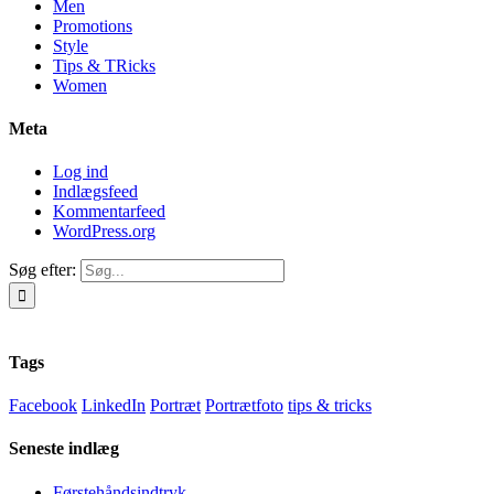
Men
Promotions
Style
Tips & TRicks
Women
Meta
Log ind
Indlægsfeed
Kommentarfeed
WordPress.org
Søg efter:
Tags
Facebook
LinkedIn
Portræt
Portrætfoto
tips & tricks
Seneste indlæg
Førstehåndsindtryk