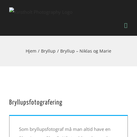
Skip
to
content
Hjem
Bryllup
Bryllup – Niklas og Marie
Bryllupsfotografering
Som bryllupsfotograf må man altid have en