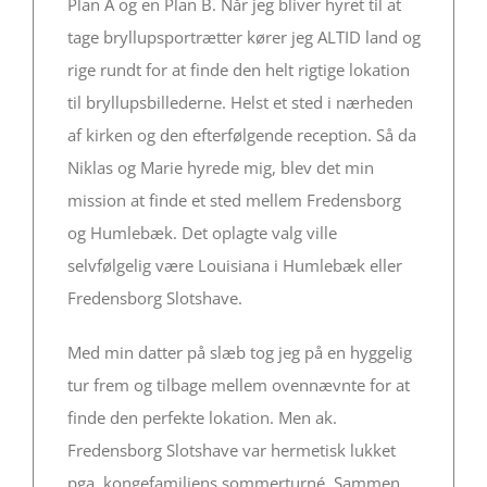
Plan A og en Plan B. Når jeg bliver hyret til at
tage bryllupsportrætter kører jeg ALTID land og
rige rundt for at finde den helt rigtige lokation
til bryllupsbillederne. Helst et sted i nærheden
af kirken og den efterfølgende reception. Så da
Niklas og Marie hyrede mig, blev det min
mission at finde et sted mellem Fredensborg
og Humlebæk. Det oplagte valg ville
selvfølgelig være Louisiana i Humlebæk eller
Fredensborg Slotshave.
Med min datter på slæb tog jeg på en hyggelig
tur frem og tilbage mellem ovennævnte for at
finde den perfekte lokation. Men ak.
Fredensborg Slotshave var hermetisk lukket
pga. kongefamiliens sommerturné. Sammen