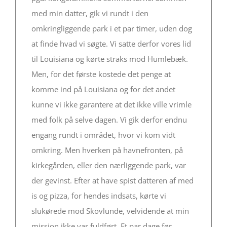
med min datter, gik vi rundt i den
omkringliggende park i et par timer, uden dog
at finde hvad vi søgte. Vi satte derfor vores lid
til Louisiana og kørte straks mod Humlebæk.
Men, for det første kostede det penge at
komme ind på Louisiana og for det andet
kunne vi ikke garantere at det ikke ville vrimle
med folk på selve dagen. Vi gik derfor endnu
engang rundt i området, hvor vi kom vidt
omkring. Men hverken på havnefronten, på
kirkegården, eller den nærliggende park, var
der gevinst. Efter at have spist datteren af med
is og pizza, for hendes indsats, kørte vi
slukørede mod Skovlunde, velvidende at min
mission ikke var fuldført. Et par dage før