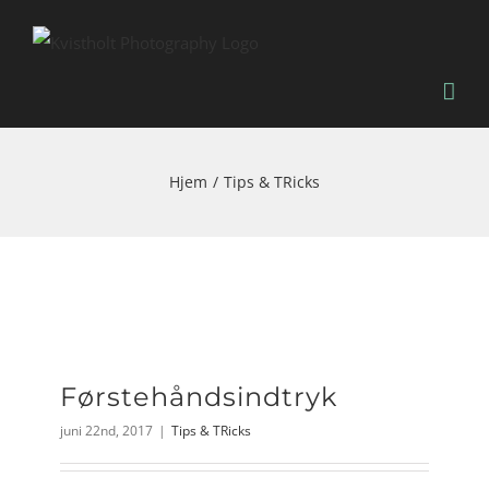
Skip
to
content
Hjem
Tips & TRicks
Førstehåndsindtryk
juni 22nd, 2017
|
Tips & TRicks