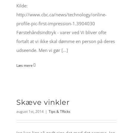
Kilde:
http://www.cbc.ca/news/technology/online-
profile-pic-first-impression-1.3904030
Førstehåndsindtryk - varer ved Vi bliver ofte
fortalt at vi ikke skal dømme en person på deres
udseende. Men vi gør [...]
Læs mere
Skæve vinkler
august 1st, 2014
|
Tips & TRicks
Jeg kan lige så godt sige det med det samme. Jeg