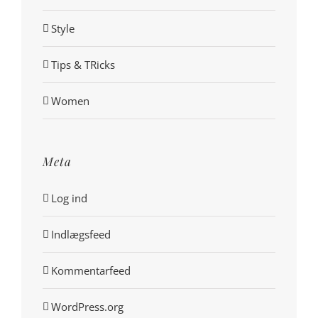
Style
Tips & TRicks
Women
Meta
Log ind
Indlægsfeed
Kommentarfeed
WordPress.org