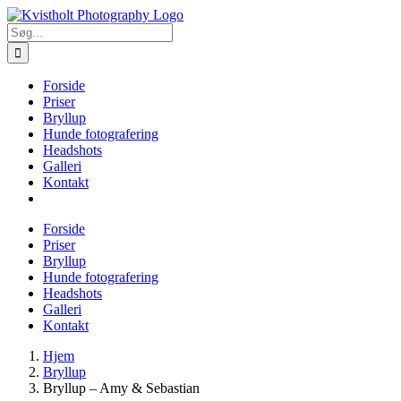
Skip
to
Søg
content
efter:
Forside
Priser
Bryllup
Hunde fotografering
Headshots
Galleri
Kontakt
Forside
Priser
Bryllup
Hunde fotografering
Headshots
Galleri
Kontakt
Hjem
Bryllup
Bryllup – Amy & Sebastian