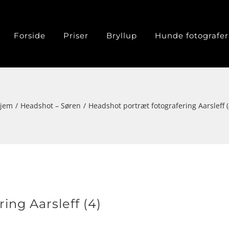
Forside
Priser
Bryllup
Hunde fotografer
jem
Headshot – Søren
Headshot portræt fotografering Aarsleff (
ing Aarsleff (4)