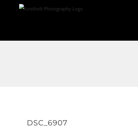
Skip
to
content
DSC_6907