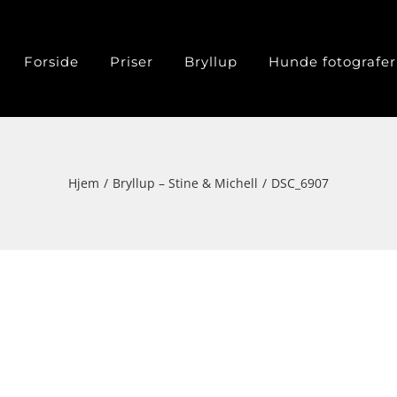
Forside
Priser
Bryllup
Hunde fotografer
Hjem
Bryllup – Stine & Michell
DSC_6907