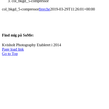
col_bkgd_5-compressor
col_bkgd_5-compressor
freeche
2019-03-29T11:26:01+00:00
Find mig på SoMe:
Kvisholt Photography Etableret i 2014
Page load link
Go to Top