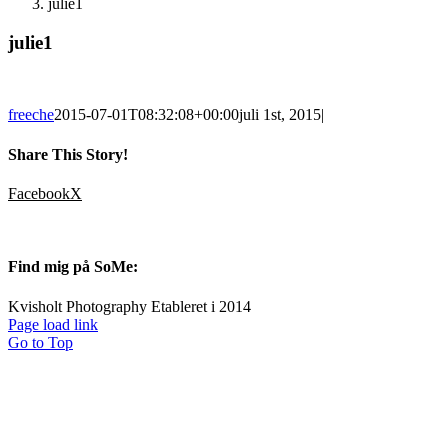
julie1
julie1
freeche
2015-07-01T08:32:08+00:00
juli 1st, 2015
|
Share This Story!
Facebook
X
Find mig på SoMe:
Kvisholt Photography Etableret i 2014
Page load link
Go to Top