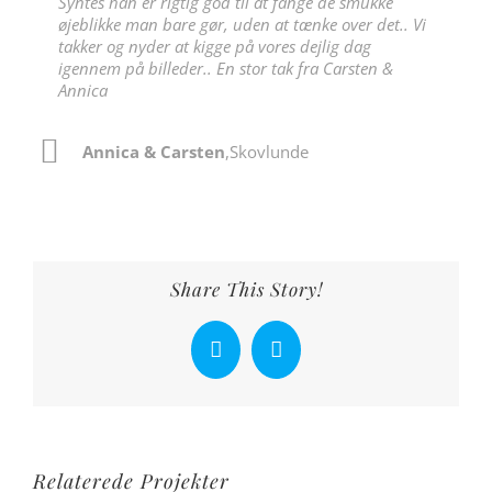
Syntes han er rigtig god til at fange de smukke
hvad han laver med et kamera. Vi har allerede
familiemedlemmer!
taget billeder!!!
øjeblikke man bare gør, uden at tænke over det.. Vi
bestilt ham til næste fotografering!
Sten
,
Lyngby
takker og nyder at kigge på vores dejlig dag
Lars
Rikke
,
Ølstykke
,
København
igennem på billeder.. En stor tak fra Carsten &
Lise
,
Ballerup
Annica
Annica & Carsten
,
Skovlunde
Share This Story!
Facebook
X
Relaterede Projekter