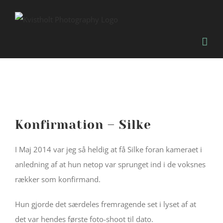
Skip
to
content
Konfirmation – Silke
I Maj 2014 var jeg så heldig at få Silke foran kameraet i
anledning af at hun netop var sprunget ind i de voksnes
rækker som konfirmand.
Hun gjorde det særdeles fremragende set i lyset af at
det var hendes første foto-shoot til dato.