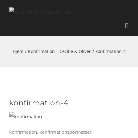
Skip
to
content
Hjem
Konfirmation – Cecilie & Oliver
konfirmation-4
konfirmation-4
konfirmation, konfirmationsportrætter