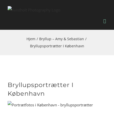
Skip
to
content
Hjem
Bryllup – Amy & Sebastian
Bryllupsportrætter I København
Bryllupsportrætter I
København