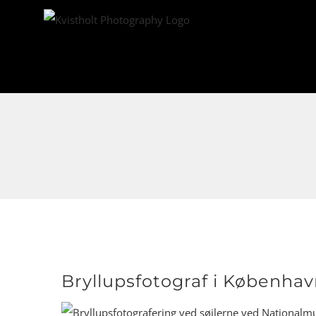
Skip
to
content
Bryllupsfotograf i Københa