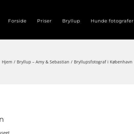
Forside
Priser
Bryllup
Hunde fotografer
Hjem
Bryllup – Amy & Sebastian
Bryllupsfotograf i København
vn