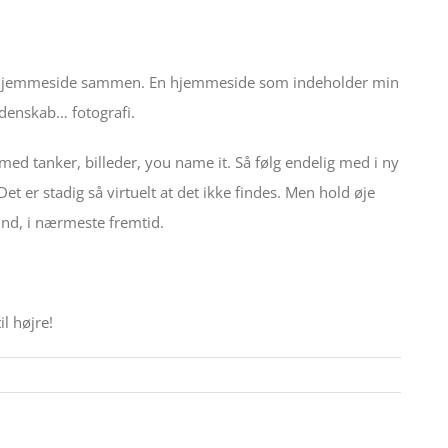
kke en hjemmeside sammen. En hjemmeside som indeholder min
denskab… fotografi.
med tanker, billeder, you name it. Så følg endelig med i ny
Det er stadig så virtuelt at det ikke findes. Men hold øje
 ind, i nærmeste fremtid.
l højre!