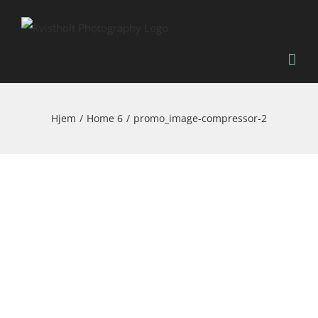
Skip
to
content
Hjem
Home 6
promo_image-compressor-2