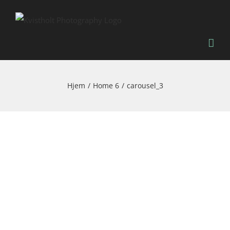
Skip
to
content
Hjem
Home 6
carousel_3